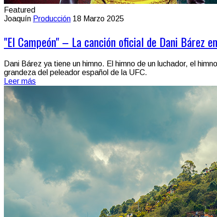
Featured
Joaquín
Producción
18 Marzo 2025
"El Campeón" – La canción oficial de Dani Bárez e
Dani Bárez ya tiene un himno. El himno de un luchador, el himn
grandeza del peleador español de la UFC.
Leer más