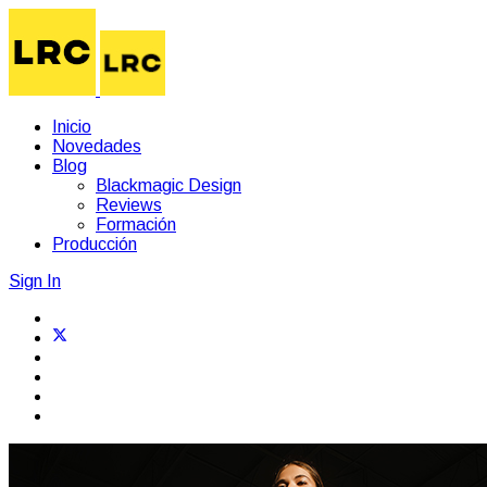
Inicio
Novedades
Blog
Blackmagic Design
Reviews
Formación
Producción
Sign In