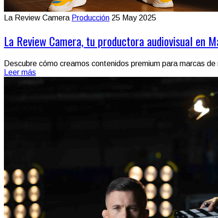
La Review Camera
Producción
25 May 2025
La Review Camera, tu productora audiovisual en M
Descubre cómo creamos contenidos premium para marcas de rop
Leer más