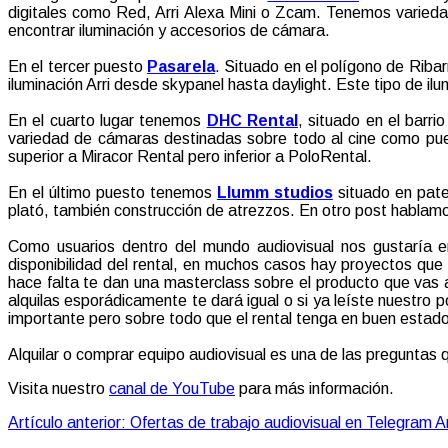
digitales como Red, Arri Alexa Mini o Zcam. Tenemos varied
encontrar iluminación y accesorios de cámara.
En el tercer puesto
Pasarela
. Situado en el polígono de Riba
iluminación Arri desde skypanel hasta daylight. Este tipo de i
En el cuarto lugar tenemos
DHC Rental
, situado en el barr
variedad de cámaras destinadas sobre todo al cine como pue
superior a Miracor Rental pero inferior a PoloRental.
En el último puesto tenemos
Llumm studios
situado en pate
plató, también construcción de atrezzos. En otro post hablamos
Como usuarios dentro del mundo audiovisual nos gustaría e
disponibilidad del rental, en muchos casos hay proyectos que
hace falta te dan una masterclass sobre el producto que vas a 
alquilas esporádicamente te dará igual o si ya leíste nuestro p
importante pero sobre todo que el rental tenga en buen estado 
Alquilar o comprar equipo audiovisual es una de las pregunta
Visita nuestro
canal de YouTube
para más información.
Artículo anterior: Ofertas de trabajo audiovisual en Telegram
A