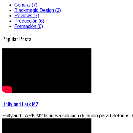
General (7)
Blackmagic Design (3)
Reviews (7)
Producción (6)
Formación (0)
Popular Posts
Hollyland Lark M2
Hollyland LARK M2 la nueva solución de audio para teléfonos i