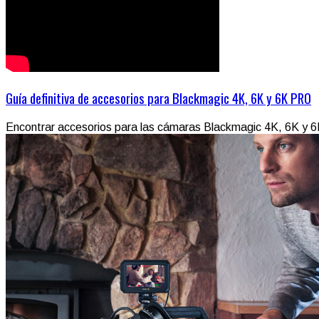
Guía definitiva de accesorios para Blackmagic 4K, 6K y 6K PRO
Encontrar accesorios para las cámaras Blackmagic 4K, 6K y 6K