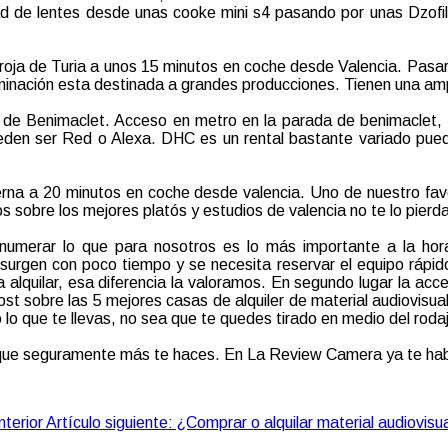
ad de lentes desde unas cooke mini s4 pasando por unas Dzofi
rroja de Turia a unos 15 minutos en coche desde Valencia. Pasar
luminación esta destinada a grandes producciones. Tienen una amp
io de Benimaclet. Acceso en metro en la parada de benimaclet
den ser Red o Alexa. DHC es un rental bastante variado puede
rna a 20 minutos en coche desde valencia. Uno de nuestro favor
 sobre los mejores platós y estudios de valencia no te lo pierd
numerar lo que para nosotros es lo más importante a la hora 
 surgen con poco tiempo y se necesita reservar el equipo rápido
alquilar, esa diferencia la valoramos. En segundo lugar la acces
ost sobre las 5 mejores casas de alquiler de material audiovisua
lo que te llevas, no sea que te quedes tirado en medio del roda
s que seguramente más te haces. En La Review Camera ya te habl
nterior
Artículo siguiente: ¿Comprar o alquilar material audiovisu