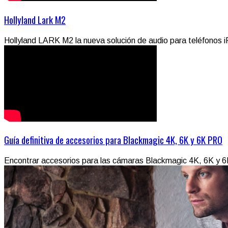
Hollyland Lark M2
Hollyland LARK M2 la nueva solución de audio para teléfonos i
Guía definitiva de accesorios para Blackmagic 4K, 6K y 6K PRO
Encontrar accesorios para las cámaras Blackmagic 4K, 6K y 6K