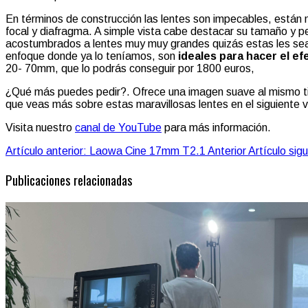
En términos de construcción las lentes son impecables, están
focal y diafragma. A simple vista cabe destacar su tamaño y p
acostumbrados a lentes muy muy grandes quizás estas les sea
enfoque donde ya lo teníamos, son
ideales para hacer el e
20- 70mm, que lo podrás conseguir por 1800 euros,
¿Qué más puedes pedir?. Ofrece una imagen suave al mismo tiem
que veas más sobre estas maravillosas lentes en el siguiente 
Visita nuestro
canal de YouTube
para más información.
Artículo anterior: Laowa Cine 17mm T2.1
Anterior
Artículo si
Publicaciones relacionadas