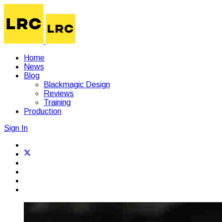
Home
News
Blog
Blackmagic Design
Reviews
Training
Production
Sign In